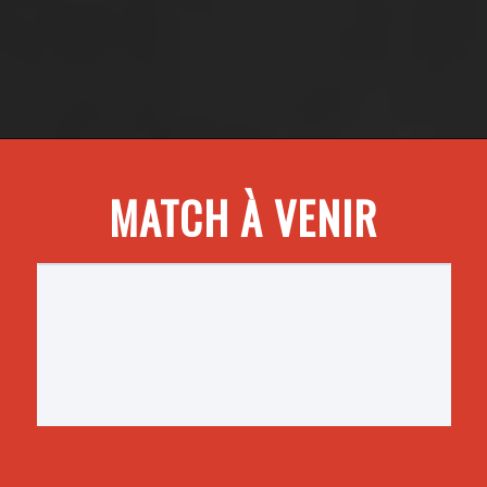
MATCH À VENIR
AS Genay Handball sur Score'n'co